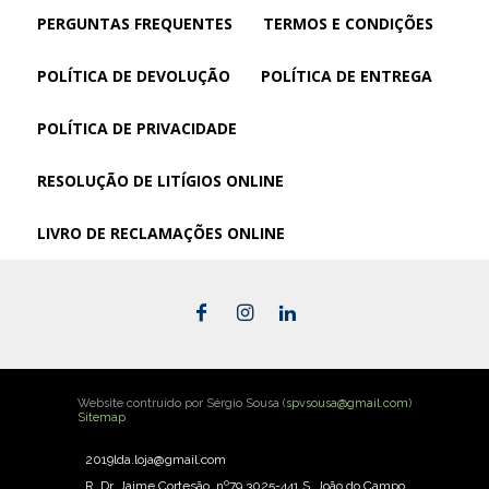
PERGUNTAS FREQUENTES
TERMOS E CONDIÇÕES
POLÍTICA DE DEVOLUÇÃO
POLÍTICA DE ENTREGA
POLÍTICA DE PRIVACIDADE
RESOLUÇÃO DE LITÍGIOS ONLINE
LIVRO DE RECLAMAÇÕES ONLINE
Website contruído por Sérgio Sousa (
spvsousa@gmail.com
)
Sitemap
2019lda.loja@gmail.com
R. Dr. Jaime Cortesão, nº79 3025-441 S. João do Campo