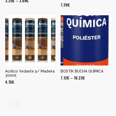
3.25
€
–
3.69
€
7.26
€
Acrílico Vedante p/ Madeira
BOSTIK BUCHA QUÍMICA
300ml
7.12
€
–
10.23
€
4.15
€