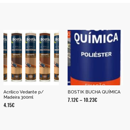
Acrílico Vedante p/
BOSTIK BUCHA QUÍMICA
Madeira 300ml
7.12
€
–
10.23
€
4.15
€