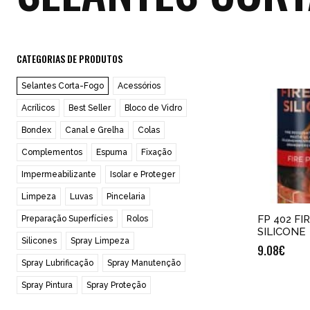
CATEGORIAS DE PRODUTOS
Selantes Corta-Fogo
Acessórios
Acrílicos
Best Seller
Bloco de Vidro
Bondex
Canal e Grelha
Colas
Complementos
Espuma
Fixação
Impermeabilizante
Isolar e Proteger
Limpeza
Luvas
Pincelaria
FP 402 F
Preparação Superfícies
Rolos
SILICONE
Silicones
Spray Limpeza
9.08
€
Spray Lubrificação
Spray Manutenção
Spray Pintura
Spray Proteção