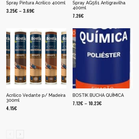
Spray Pintura Acrílico 400ml
Spray AG561 Antigravilha
400ml
3.25
€
–
3.69
€
7.26
€
Acrílico Vedante p/ Madeira
BOSTIK BUCHA QUÍMICA
300ml
7.12
€
–
10.23
€
4.15
€