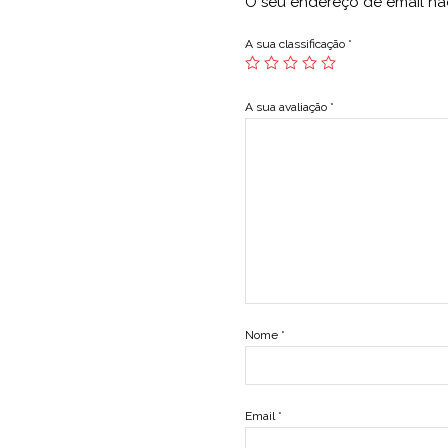
O seu endereço de email nã
A sua classificação
*
A sua avaliação
*
Nome
*
Email
*