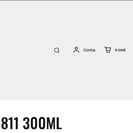
0.00€
Conta
 811 300ML