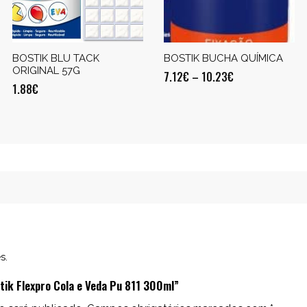
BOSTIK BLU TACK
BOSTIK BUCHA QUÍMICA
ORIGINAL 57G
7.12
€
–
10.23
€
1.88
€
s.
stik Flexpro Cola e Veda Pu 811 300ml”