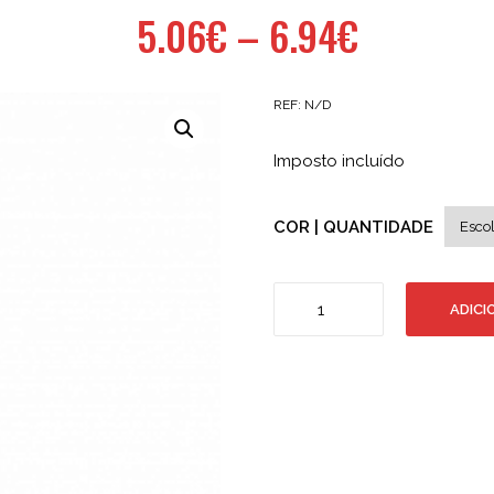
5.06
€
–
6.94
€
REF:
N/D
Imposto incluído
COR | QUANTIDADE
Quantidade
ADICI
de
Bostik
Flexpro
Cola
e
Veda
Pu
811