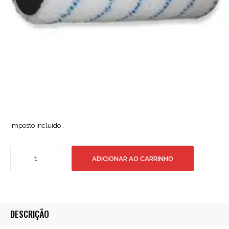
Imposto Incluído .
Quantidade
ADICIONAR AO CARRINHO
de
Carga
Antigota
Azul
250mm
DESCRIÇÃO
CLIP
Ø8mm