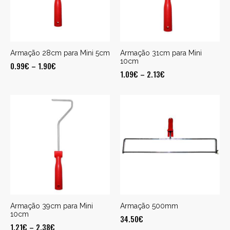
Armação 28cm para Mini 5cm
Armação 31cm para Mini
10cm
0.99
€
–
1.90
€
1.09
€
–
2.13
€
Armação 39cm para Mini
Armação 500mm
10cm
34.50
€
1.21
€
–
2.38
€