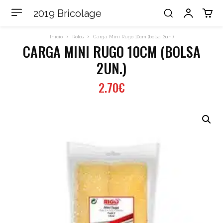
2019 Bricolage
Início
Rolos
Carga Mini Rugo 10cm (bolsa 2un.)
CARGA MINI RUGO 10CM (BOLSA
2UN.)
2.70
€