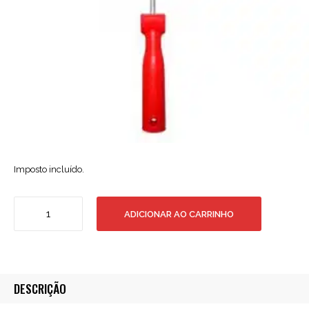
Imposto incluído.
Quantidade
ADICIONAR AO CARRINHO
de
Rolo
Mini
Flocado
10cm
DESCRIÇÃO
+
Recarga