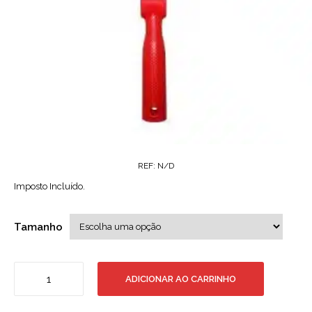
REF:
N/D
Imposto Incluído.
Tamanho
Quantidade
ADICIONAR AO CARRINHO
de
Rolo