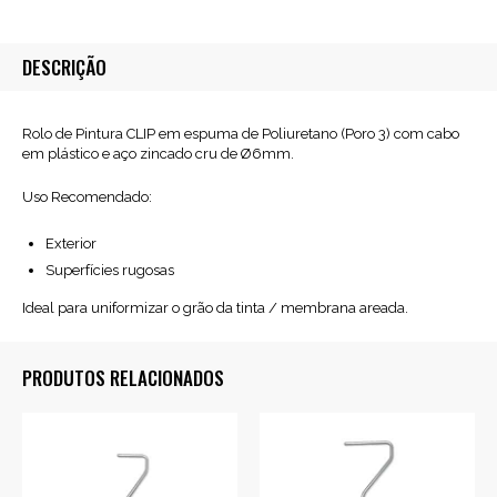
Rugo
CLIP
06MM
DESCRIÇÃO
(Cabo
Plástico)
Rolo de Pintura CLIP em espuma de Poliuretano (Poro 3) com cabo
em plástico e aço zincado cru de Ø6mm.
Uso Recomendado:
Exterior
Superfícies rugosas
Ideal para uniformizar o grão da tinta / membrana areada.
PRODUTOS RELACIONADOS