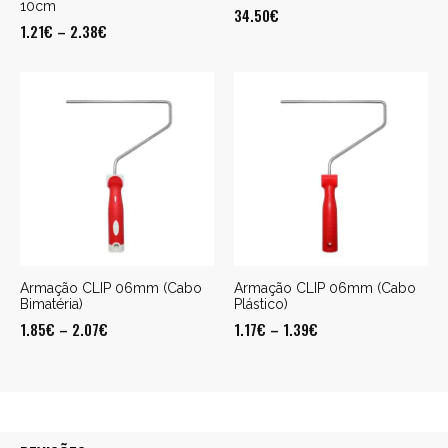
10cm
34.50
€
1.21
€
–
2.38
€
Armação CLIP 06mm (Cabo
Armação CLIP 06mm (Cabo
Bimatéria)
Plástico)
1.85
€
–
2.07
€
1.17
€
–
1.39
€