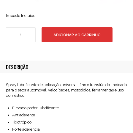
Imposto Incluído
Quantidade
ADICIONAR AO CARRINHO
de
Spray
VS486
Vaselina
400ml
DESCRIÇÃO
Spray lubrificante de aplicação universal, fino e translúcido. Indicado
para o setor automóvel, velocípedes, motociclos, ferramentas e uso
doméstico.
Elevado poder lubrificante
Antiaderente
Tixotrópico
Forte aderência