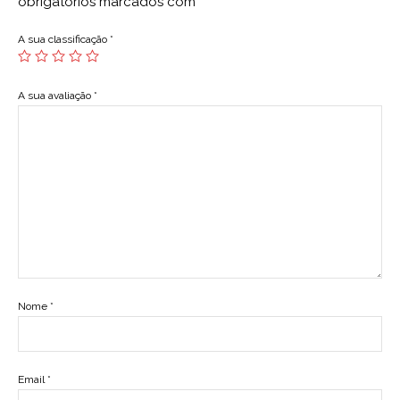
obrigatórios marcados com
*
A sua classificação
*
A sua avaliação
*
Nome
*
Email
*