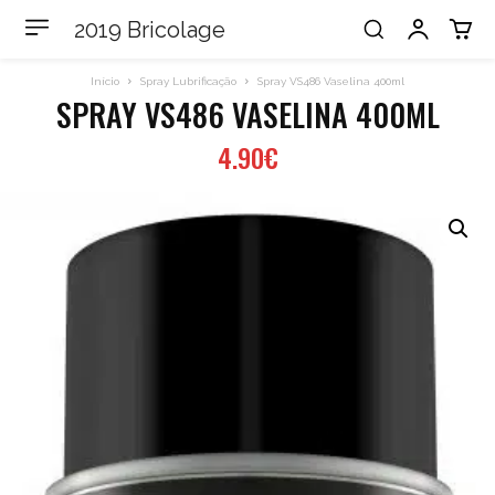
2019 Bricolage
Início
Spray Lubrificação
Spray VS486 Vaselina 400ml
SPRAY VS486 VASELINA 400ML
4.90
€