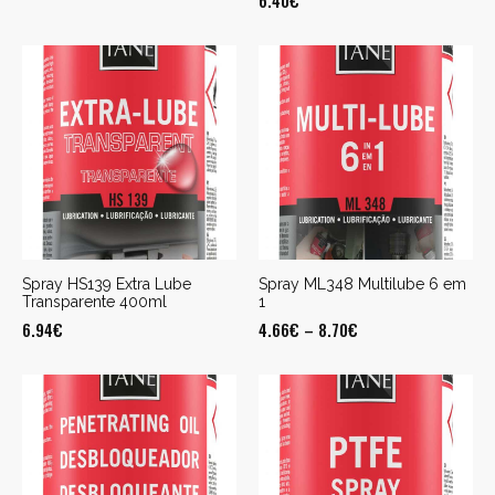
6.40
€
Spray HS139 Extra Lube
Spray ML348 Multilube 6 em
Transparente 400ml
1
6.94
€
4.66
€
–
8.70
€