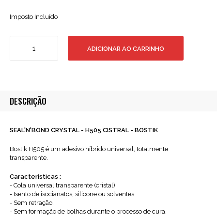
Imposto Incluído
Quantidade
ADICIONAR AO CARRINHO
de
H505
SEAL
N
BOND
DESCRIÇÃO
COLA
E
VEDA
SEAL'N'BOND CRYSTAL - H505 CISTRAL - BOSTIK
CRISTAL
290ML
Bostik H505 é um adesivo híbrido universal, totalmente
transparente.
Características :
- Cola universal transparente (cristal).
- Isento de isocianatos, silicone ou solventes.
- Sem retração.
- Sem formação de bolhas durante o processo de cura.